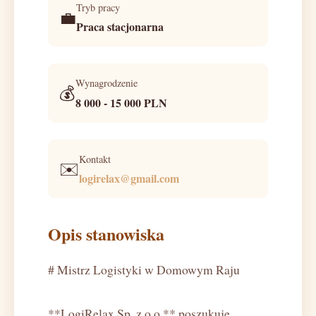
Tryb pracy
💼
Praca stacjonarna
Wynagrodzenie
💰
8 000 - 15 000 PLN
Kontakt
✉️
logirelax@gmail.com
Opis stanowiska
# Mistrz Logistyki w Domowym Raju
**LogiRelax Sp. z o.o.** poszukuje