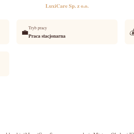
LuxiCare Sp. z o.o.
Tryb pracy
💼

Praca stacjonarna