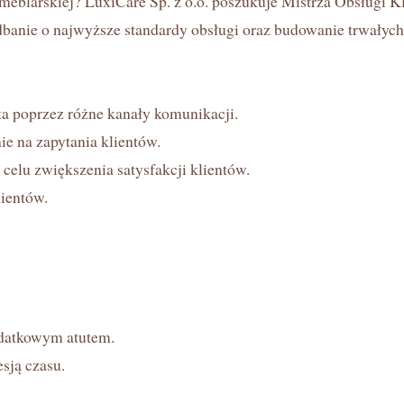
blarskiej? LuxiCare Sp. z o.o. poszukuje Mistrza Obsługi K
anie o najwyższe standardy obsługi oraz budowanie trwałych r
ta poprzez różne kanały komunikacji.
e na zapytania klientów.
elu zwiększenia satysfakcji klientów.
lientów.
odatkowym atutem.
sją czasu.