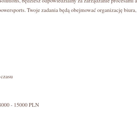
olutions, będziesz odpowiedzialny za zarządzanie procesami
ą powersports. Twoje zadania będą obejmować organizację biura
 czasu
 8000 - 15000 PLN