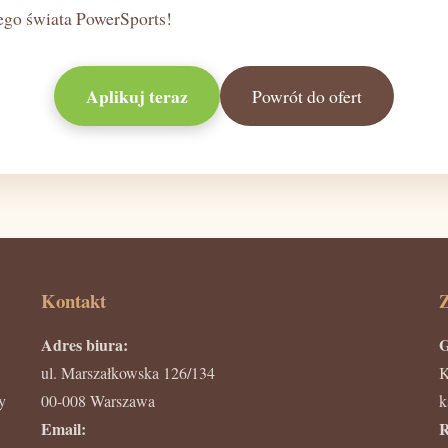
cego świata PowerSports!
Aplikuj teraz
Powrót do ofert
Kontakt
Z
Adres biura:
G
ul. Marszałkowska 126/134
K
y
00-008 Warszawa
k
Email:
R