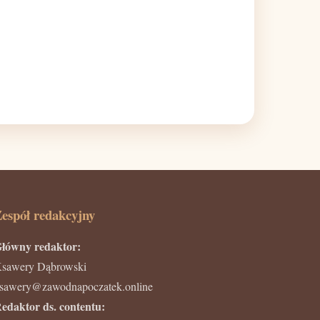
espół redakcyjny
łówny redaktor:
sawery Dąbrowski
sawery@zawodnapoczatek.online
edaktor ds. contentu: